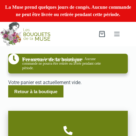
La Muse prend quelques jours de congés. Aucune commande
ne peut être livrée ou retirée pendant cette période.
Fermeture de la boutique
Nous sommes fermés pour quelques jours. Aucune
commande ne pourra être retirée ou livrée pendant cette
période.
Votre panier est actuellement vide.
Retour à la boutique